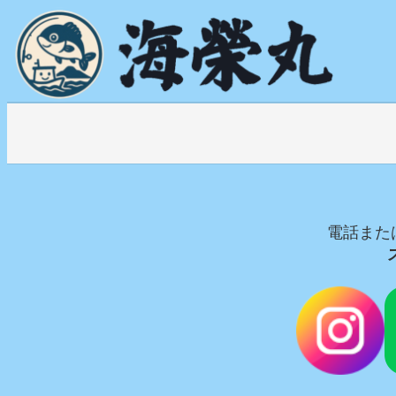
内
容
を
ス
キ
ッ
プ
電話または