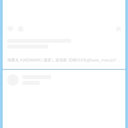
海榮丸 KAIEIMARU 瀬渡し遊漁船 宮崎0103(@kaiei_maru)がシェアした投稿