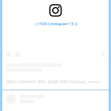
この投稿をInstagramで見る
海榮丸 KAIEIMARU 瀬渡し遊漁船 宮崎0103(@kaiei_maru)がシェアした投稿