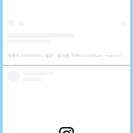
海榮丸 KAIEIMARU 瀬渡し遊漁船 宮崎0103(@kaiei_maru)がシェアした投稿