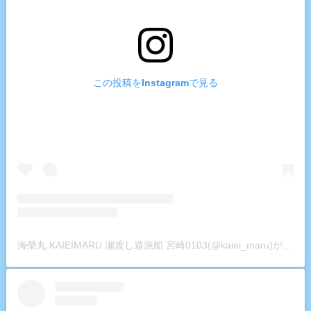
この投稿をInstagramで見る
海榮丸 KAIEIMARU 瀬渡し遊漁船 宮崎0103(@kaiei_maru)がシェアした投稿