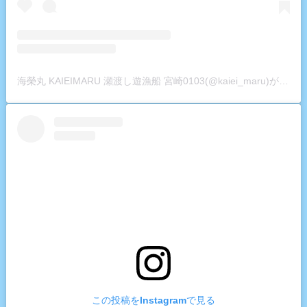
海榮丸 KAIEIMARU 瀬渡し遊漁船 宮崎0103(@kaiei_maru)がシェアした投稿
この投稿をInstagramで見る