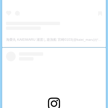
海榮丸 KAIEIMARU 瀬渡し遊漁船 宮崎0103(@kaiei_maru)がシェアした投稿