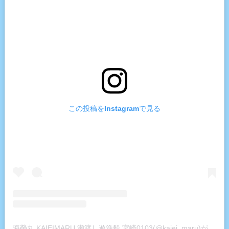
この投稿をInstagramで見る
海榮丸 KAIEIMARU 瀬渡し遊漁船 宮崎0103(@kaiei_maru)がシェアした投稿