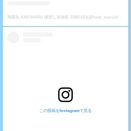
海榮丸 KAIEIMARU 瀬渡し遊漁船 宮崎0103(@kaiei_maru)がシェアした投稿
この投稿をInstagramで見る