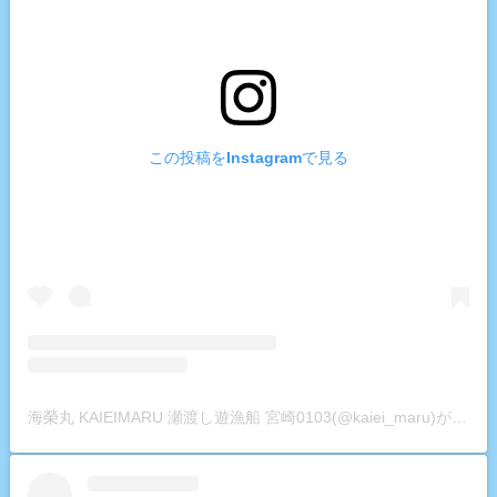
この投稿をInstagramで見る
海榮丸 KAIEIMARU 瀬渡し遊漁船 宮崎0103(@kaiei_maru)がシェアした投稿