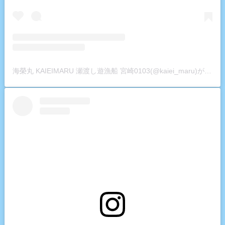
海榮丸 KAIEIMARU 瀬渡し遊漁船 宮崎0103(@kaiei_maru)がシェアした投稿