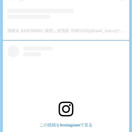
海榮丸 KAIEIMARU 瀬渡し遊漁船 宮崎0103(@kaiei_maru)がシェアした投稿
この投稿をInstagramで見る