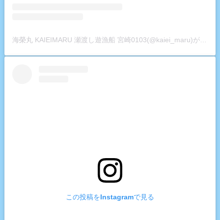
海榮丸 KAIEIMARU 瀬渡し遊漁船 宮崎0103(@kaiei_maru)がシェアした投稿
この投稿をInstagramで見る