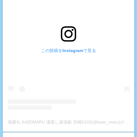
この投稿をInstagramで見る
海榮丸 KAIEIMARU 瀬渡し遊漁船 宮崎0103(@kaiei_maru)がシェアした投稿