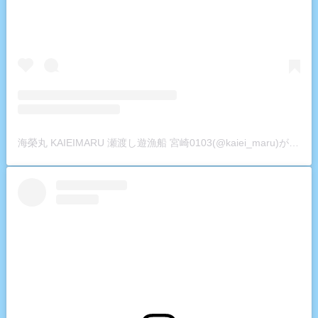
海榮丸 KAIEIMARU 瀬渡し遊漁船 宮崎0103(@kaiei_maru)がシェアした投稿