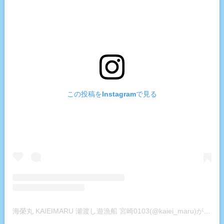
この投稿をInstagramで見る
海榮丸 KAIEIMARU 瀬渡し遊漁船 宮崎0103(@kaiei_maru)がシェアした投稿