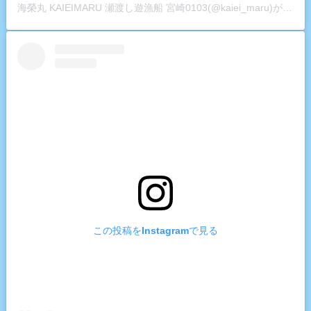
海榮丸 KAIEIMARU 瀬渡し遊漁船 宮崎0103(@kaiei_maru)がシェアした投稿
この投稿をInstagramで見る