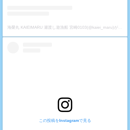
海榮丸 KAIEIMARU 瀬渡し遊漁船 宮崎0103(@kaiei_maru)がシェアした投稿
この投稿をInstagramで見る