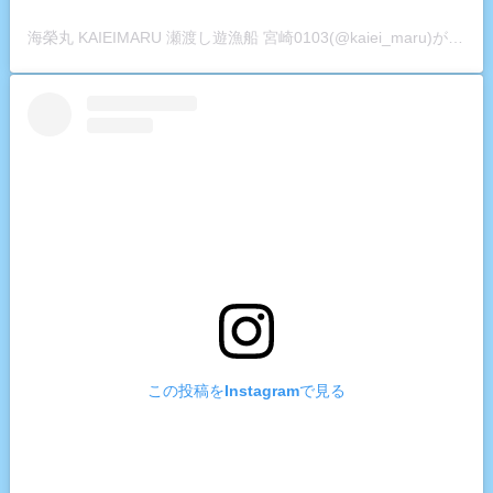
海榮丸 KAIEIMARU 瀬渡し遊漁船 宮崎0103(@kaiei_maru)がシェアした投稿
この投稿をInstagramで見る