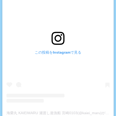
この投稿をInstagramで見る
海榮丸 KAIEIMARU 瀬渡し遊漁船 宮崎0103(@kaiei_maru)がシェアした投稿