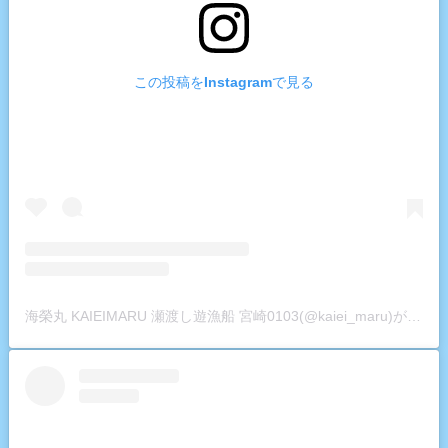
この投稿をInstagramで見る
海榮丸 KAIEIMARU 瀬渡し遊漁船 宮崎0103(@kaiei_maru)がシェアした投稿