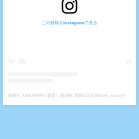
この投稿をInstagramで見る
海榮丸 KAIEIMARU 瀬渡し遊漁船 宮崎0103(@kaiei_maru)がシェアした投稿