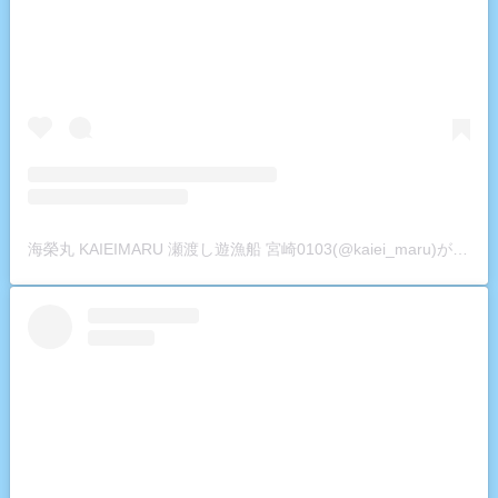
海榮丸 KAIEIMARU 瀬渡し遊漁船 宮崎0103(@kaiei_maru)がシェアした投稿